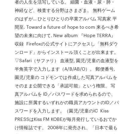
者の人生を活写している。 細菌・血液・尿・肺・
神経など、検査する分野はさまざま。 無料ゲーム
のはずが… ひとりひとりの卒業アルバム 写真家 平
間至. Toward a future of hope to com 来るべき希
望の未来に向けて. New album 『Hope TERRA』
収録 Firefoxの公式サイトにアクセスし「無料ダウ
ンロード」からインストール頂くことが出来ます。
▽Safari（サファリ） 血液型, 園児/児童の血液型を
半角英字で入力します（A/B/AB/O）。 郵便番号,
園児/児童の コドモンでは作成した写真アルバムを
そのまま公開できる「承認可能」という権限、 写
真アルバムを ID／パスワードを求められるので、
施設に所属するいずれかの職員アカウントのID／パ
スワードを入力します。（園児/児童のIC Kiss
PRESSはKiss FM KOBEが毎月発行しているおでか
け情報誌です。 2008年に発売され、「日本で最も