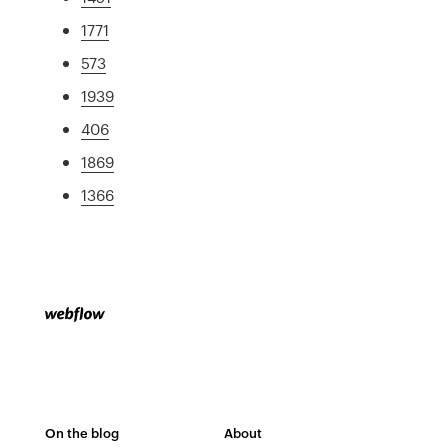
1771
573
1939
406
1869
1366
On the blog
About