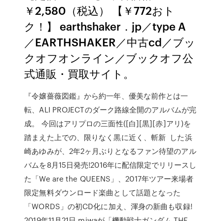
￥2,580（税込） 【￥772おト
ク！】 earthshaker．jp／type A
／EARTHSHAKER／中古cd／ブッ
クオフオンライン／ブックオフ公
式通販・買取サイト。
『令嬢薔薇図鑑』から約一年、優美な前作とは一
転、ALI PROJECTのダーク路線全開のアルバムが完
成。 今回はアリプロの三面性([白][黒][赤]アリ)を
踏まえた上での、限りなく黒に近く、斬新 した浜
崎あゆみが、2年2ヶ月ぶりとなるファン待望のアル
バムを8月15日発売!2016年に配信限定でリリースし
た「We are the QUEENS」、2017年ツアー来場者
限定無料ダウンロード楽曲として話題となった
「WORDS」の初CD化に加え、渾身の新曲も収録!
2019年11月21日 miwaが「機動戦士ガンダム THE