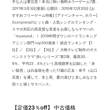
手な人は要注意！本当に怖い無料ホラーゲーム7選.
2017年3月3日(更新) 公開日：2015年12月20日 [お
すすめフリーゲーム特集] [アドベンチャー, ホラー]
Scorpionsのヒット曲・人気シングルランキング・
スマホ対応の高音質な音楽をお探しならヤマハの
「mysound」！ 2019年間ダウンロードランキング
アニソン部門 top100発表！ 総合ランキング 【1
位】／ 【2位】／ 【3位】／ 大映テレビ制作のサス
ペンスドラマ“赤いシリーズ”第2弾。最高30．
9％、平均23．4％という高視聴率を記録した「赤
い疑惑」は白血病を患った17歳の乙女・幸子（山口
百恵）を通して、生と死、愛の喜びと哀しみなどを
切々と描くサスペンス。
【定価23％off】 中古価格