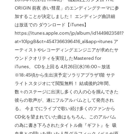
ORIGIN 前夜 赤い彗星」のエンディングテーマに参
加することが決定しました！ エンディング曲詳細
は放送での ダウンロード【iTunes】
https://itunes.apple.com/jp/album/id1449823581?
at=10lpgB&ct=4547366396416_al&app=itunes ア
ーティストやレコーディングエンジニアが求めたサ
ウンドクオリティを実現したMastered for
iTunes、 CDを上回る 4月26日(水)16:00～放送
※18:45頃から生出演予定ソラリアプラザ1階 サテ
ライトスタジオにて閲覧無料！ 結成後約2年間、
数々のステージに出演し多くの人の心を掴んできた
彼らの歌声が、遂にフルアルバムとして発売され
る。 今までにライブで歌い続け多くのファンから
CD化を望まれていた曲はもちろん、このアルバム
の為に書き下ろされたタイトル曲『ギフト』を 吸
血鬼との闘いを描いた人気グラフィックノベルが原