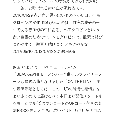
なっていた…。ハグルマの矛先が向けられたのは
「非族」と呼ばれる赤い血が流れる人々。
2016/01/29 赤い血と黒っぽい血のちがいは、ヘモ
グロビンの変化 血液が赤いのは、血液の成分の一
つである赤血球の中にある、ヘモグロビンとい う
赤い色素のためです。ヘモグロビンは、酸素と結び
つきやすく、酸素と結びつく とあざやかな
2017/05/10 2018/07/12 2019/04/05
さぁ いよいよFLOW ニューアルバム
「BLACK&WHITE」メンバー全曲セルフライナーノ
ーツも最後の曲となりました「ON THE LINE」 主
な宣伝活動としては、この「1/3の純情な感情」を
より多くの人に届けるべく本日より配信スタートす
る着うたフル(R)ダウンロードのQRコード付きの名
刺10000 黒いところに赤いビリビリが！ その曲の