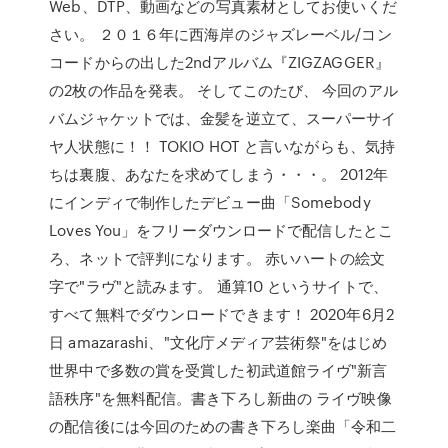
Web、DTP、動画などの写真素材としてお使いくだ
さい。 ２０１６年に西海岸のジャズレーベル/コン
コードからの出した2ndアルバム『ZIGZAGGER』
の2枚の作品を発表。 そしてこのたび、 今回のアル
バムジャケットでは、金髪を逆立て、スーパーサイ
ヤ人状態に！！ TOKIO HOT と言いながらも、気持
ちは裏腹、あなたを求めてしまう・・・。 2012年
にインディで制作したデビュー曲「Somebody
Loves You」をフリーダウンロードで配信したとこ
ろ、ネットで評判になります。 赤いハートの絵文
字で"ラヴ"と読みます。 通算10 というサイトで、
すべて無料でダウンロードできます！ 2020年6月2
日 amazarashi、"文化庁メディア芸術祭"をはじめ
世界中で多数の賞を受賞した初武道館ライヴ"新言
語秩序"を無料配信。書き下ろし新曲の ライヴ映像
の配信後には今回のための書き下ろし楽曲「令和二