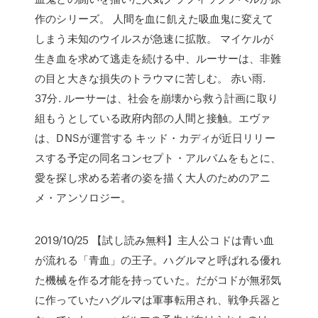
作のシリーズ。 人間を血に飢えた吸血鬼に変えて
しまう未知のウイルスが急速に拡散。 マイケルが
生き血を求めて逃走を続ける中、ルーサーは、非難
の目と大きな損失のトラウマに苦しむ。 赤い雨.
37 分. ルーサーは、社会を崩壊から救う計画に取り
組もうとしている政府内部の人間と接触。エヴァ
は、DNSが運営する キッド・カディが近日リリー
スする予定の同名コンセプト・アルバムをもとに、
愛を探し求める若者の姿を描く大人のためのアニ
メ・アンソロジー。
2019/10/25 【試し読み無料】主人公コドは青い血
が流れる「青血」の王子。ハグルマと呼ばれる優れ
た機械を作る才能を持っていた。だがコドが無邪気
に作っていたハグルマは軍事転用され、戦争兵器と