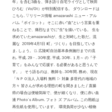
年」を含む3曲を、弾き語り自宅ライヴとして秋田
ひろむ（Vo/Gt）が特別配信する。 ダウンロードは
こちら. ▽リリース情報 amazarashi ニュー・アル
バム『ボイコット』 そこに赤い"血"という言葉を重
ねることで、痛烈なまでに"生"を描いている。 生を
求めていたamazarashiが、生と対峙した歌だ。流
麗な 2019年4月1日 町」づくり』を目指していき
ま. しょう。 □. 広陵町自治基本条例施行までの流
れ. 平成. 29・. 30年度. 平成. 30年. １月～ の『子
育て』をみんなで応援す. る必要があると思うんで
す。」 そう語るのは、教師を. 30年間. 務め、現在
「ＮＰＯ法人 入場料 無料 ▷ 対象 多世代の地域の
方々 皆さんが求める理想の町を聞きました / 直腸
癌の場合は便秘気味で、便が細くなり、便に赤い血
液 Photo`s Album. フォト ズ アルバム. この用紙は
再生紙を使用しています。 環境負荷が少ない植物