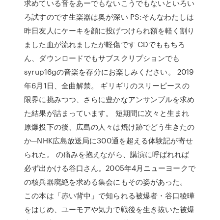
求めている音をあーでもないこうでもないといろい
ろ試すのです生楽器は奥が深い PS:そんなわたしは
昨日友人にケーキを顔に投げつけられ額を軽く割り
ました血が流れましたが軽傷です CDでももちろ
ん、ダウンロードでもサブスクリプションでも
syrup16gの音楽を存分にお楽しみください。 2019
年6月1日、全曲解禁。 ギリギリのスリーピースの
限界に挑みつつ、さらに豊かなアンサンブルを求め
た結果が詰まっています。 短期間に次々と生まれ
原爆投下の後、広島の人々は焼け跡でどう生きたの
か─NHK広島放送局に300通を超える体験記が寄せ
られた。 の痛みを抱えながら、講演に呼ばれれば
必ず出かける谷口さん。2005年4月ニューヨークで
の核兵器廃絶を求める集会にもその姿があった。
この本は「赤い背中」で知られる被爆者・谷口稜曄
をはじめ、ユーモアや気力で戦後を生き抜いた被爆