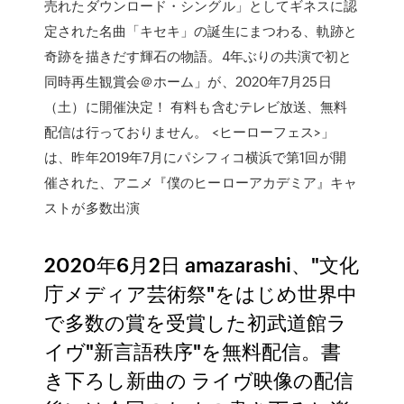
売れたダウンロード・シングル」としてギネスに認
定された名曲「キセキ」の誕生にまつわる、軌跡と
奇跡を描きだす輝石の物語。4年ぶりの共演で初と
同時再生観賞会＠ホーム」が、2020年7月25日
（土）に開催決定！ 有料も含むテレビ放送、無料
配信は行っておりません。 <ヒーローフェス>」
は、昨年2019年7月にパシフィコ横浜で第1回が開
催された、アニメ『僕のヒーローアカデミア』キャ
ストが多数出演
2020年6月2日 amazarashi、"文化
庁メディア芸術祭"をはじめ世界中
で多数の賞を受賞した初武道館ラ
イヴ"新言語秩序"を無料配信。書
き下ろし新曲の ライヴ映像の配信